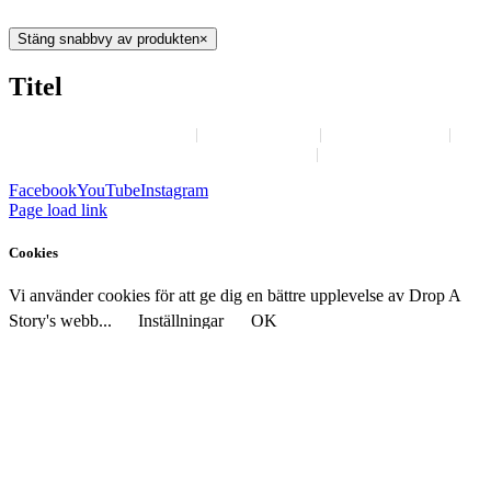
Stäng snabbvy av produkten
×
Titel
Om Drop A Story
Annonsera
Job-options
Kontakta Drop A Story
Villkor
Facebook
YouTube
Instagram
Page load link
Cookies
Vi använder cookies för att ge dig en bättre upplevelse av Drop A
Story's webb...
Inställningar
OK
Stäng
Sekretessinställningar
Vi använder Cookies för att ge dig en bättre upplevelse av Drop A