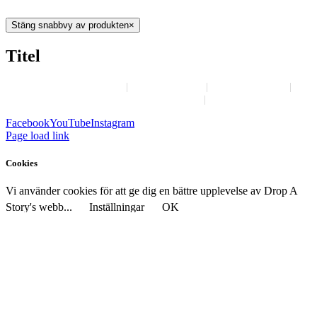
Stäng snabbvy av produkten
×
Titel
Om Drop A Story
Annonsera
Job-options
Kontakta Drop A Story
Villkor
Facebook
YouTube
Instagram
Page load link
Cookies
Vi använder cookies för att ge dig en bättre upplevelse av Drop A
Story's webb...
Inställningar
OK
Stäng
Sekretessinställningar
Vi använder Cookies för att ge dig en bättre upplevelse av Drop A