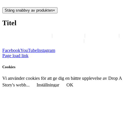
Stäng snabbvy av produkten
×
Titel
Om Drop A Story
Annonsera
Job-options
Kontakta Drop A Story
Villkor
Facebook
YouTube
Instagram
Page load link
Cookies
Vi använder cookies för att ge dig en bättre upplevelse av Drop A
Story's webb...
Inställningar
OK
Stäng
Sekretessinställningar
Vi använder Cookies för att ge dig en bättre upplevelse av Drop A