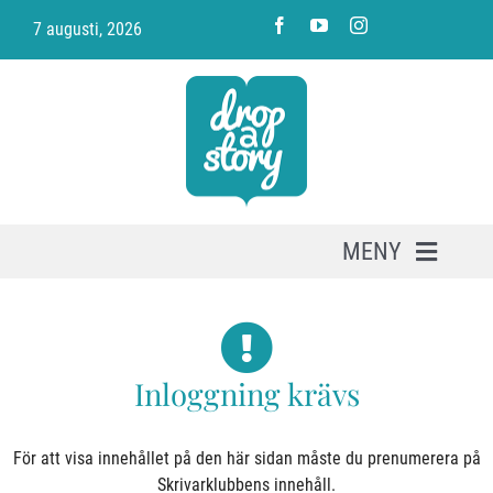
Fortsätt
7 augusti, 2026
till
innehållet
MENY
PRENUMERERA
Inloggning krävs
OM SKRIVARKLUBBEN
VARUKORG
För att visa innehållet på den här sidan måste du prenumerera på
Skrivarklubbens innehåll.