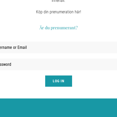
innehåll.
Köp din prenumeration här!
Är du prenumerant?
LOG IN