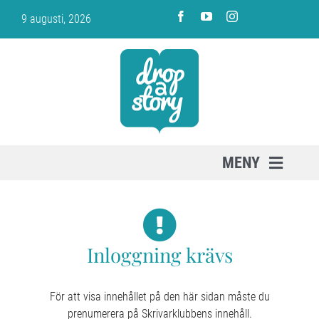
Fortsätt
9 augusti, 2026
till
innehållet
MENY
PRENUMERERA
Inloggning krävs
OM SKRIVARKLUBBEN
VARUKORG
För att visa innehållet på den här sidan måste du
prenumerera på Skrivarklubbens innehåll.