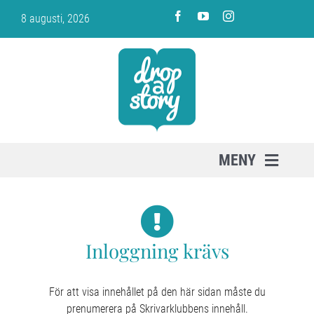
Fortsätt
8 augusti, 2026
till
innehållet
MENY
PRENUMERERA
Inloggning krävs
OM SKRIVARKLUBBEN
VARUKORG
För att visa innehållet på den här sidan måste du
prenumerera på Skrivarklubbens innehåll.