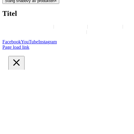
Stäng snabbvy av produkten
×
Titel
Om Drop A Story
Annonsera
Job-options
Kontakta Drop A Story
Villkor
Facebook
YouTube
Instagram
Page load link
Stäng
Sekretessinställningar
Vi använder Cookies för att ge dig en bättre upplevelse av
Drop A Storys webbplats.
Du kan välja att inte acceptera icke nödvändiga cookies
nedan. Vi kan dock inte garantera att all funktionalitet
fungerar om du väljer att neka vissa cookies.
Necessary
Necessary