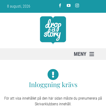
Fortsätt
8 augusti, 2026
till
innehållet
MENY
PRENUMERERA
Inloggning krävs
OM SKRIVARKLUBBEN
VARUKORG
För att visa innehållet på den här sidan måste du prenumerera på
Skrivarklubbens innehåll.